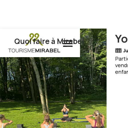
Yo
Quoi faire à Mirabel
Ju
Parti
vendr
enfan