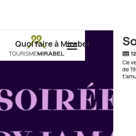
So
Quoi faire à Mirabel
12
Ce ve
de 19
t’amu