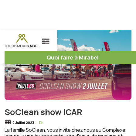
Quoi faire à Mirabel
SoClean show ICAR
2 Juillet 2023
-
11h
La famille SoClean. vous invite chez nous au Complexe