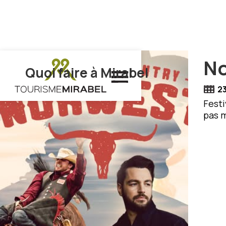
No
Quoi faire à Mirabel
2
Festi
pas m