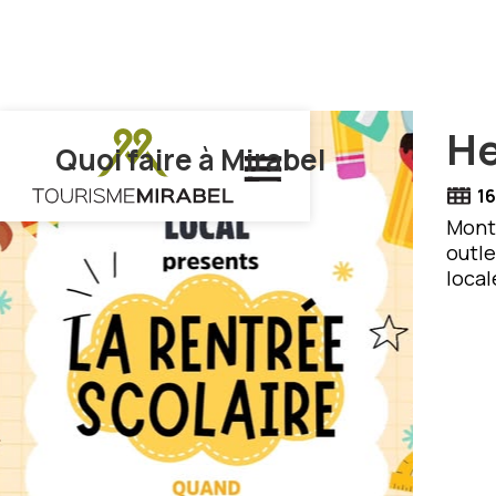
He
Quoi faire à Mirabel
16
Montr
outle
local