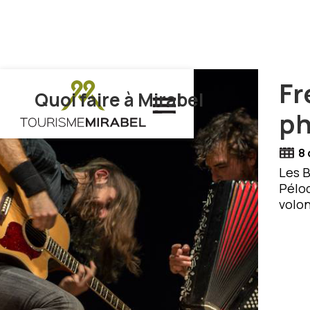
Fr
Quoi faire à Mirabel
ph
8
Les B
Péloq
volon