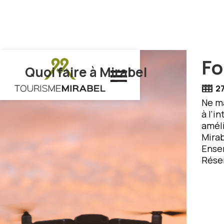
Fo
Quoi faire à Mirabel
2
Ne ma
à l’i
améli
Mirab
Ensem
Réser