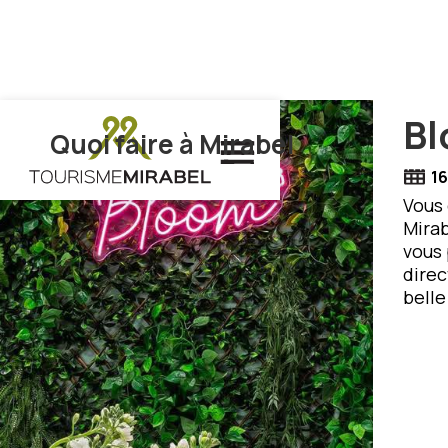
Bl
Quoi faire à Mirabel
16
Vous 
Mirab
vous 
direc
belle