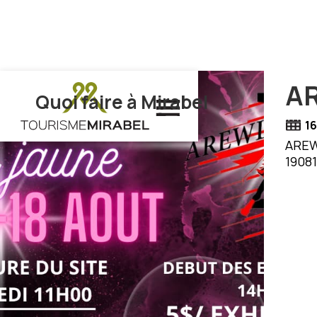
A
Quoi faire à Mirabel
16
AREWL
19081