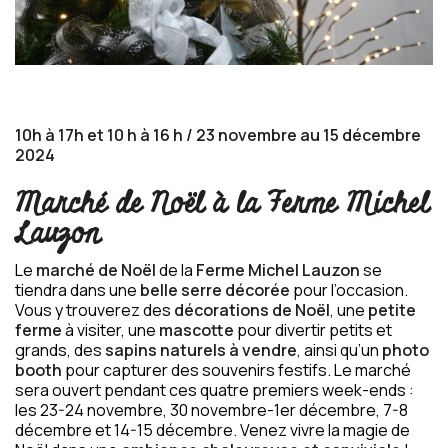
10h à 17h et 10 h à 16 h / 23 novembre au 15 décembre
2024
Marché de Noël à la Ferme Michel
Lauzon
Le
marché de Noël
de la
Ferme Michel Lauzon
se
tiendra dans une
belle serre décorée
pour l’occasion.
Vous y trouverez des
décorations de Noël
, une
petite
ferme
à visiter, une
mascotte
pour divertir petits et
grands, des
sapins naturels à vendre
, ainsi qu’un
photo
booth
pour capturer des souvenirs festifs. Le marché
sera ouvert pendant ces quatre premiers week-ends :
les 23-24 novembre, 30 novembre-1er décembre, 7-8
décembre et 14-15 décembre. Venez vivre la magie de