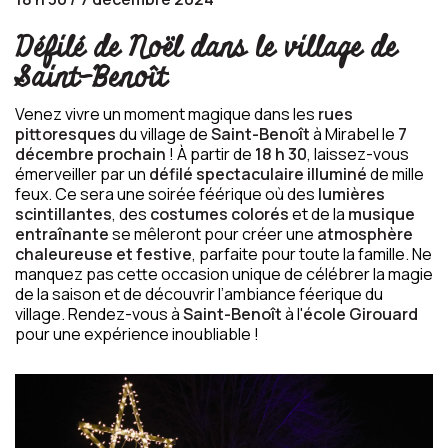
Défilé de Noël dans le village de
Saint-Benoît
Venez vivre un moment magique dans les
rues
pittoresques
du village de
Saint-Benoît
à Mirabel le
7
décembre prochain
! À partir de
18 h 30
, laissez-vous
émerveiller par un
défilé spectaculaire illuminé
de mille
feux. Ce sera une soirée féérique où des
lumières
scintillantes
, des
costumes colorés
et de la
musique
entraînante
se mêleront pour créer une
atmosphère
chaleureuse et festive
, parfaite pour toute la famille. Ne
manquez pas cette occasion unique de célébrer la magie
de la saison et de découvrir l’ambiance féerique du
village. Rendez-vous à
Saint-Benoît
à l'
école Girouard
pour une expérience inoubliable !