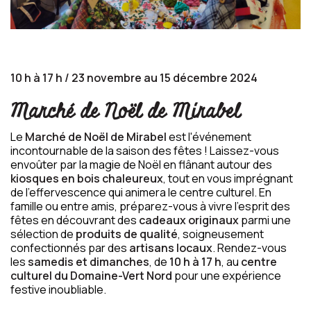
10 h à 17 h / 23 novembre au 15 décembre 2024
Marché de Noël de Mirabel
Le
Marché de Noël de Mirabel
est l'événement
incontournable de la saison des fêtes ! Laissez-vous
envoûter par la magie de Noël en flânant autour des
kiosques en bois chaleureux
, tout en vous imprégnant
de l'effervescence qui animera le centre culturel. En
famille ou entre amis, préparez-vous à vivre l'esprit des
fêtes en découvrant des
cadeaux originaux
parmi une
sélection de
produits de qualité
, soigneusement
confectionnés par des
artisans locaux
. Rendez-vous
les
samedis et dimanches
, de
10 h à 17 h
, au
centre
culturel du Domaine-Vert Nord
pour une expérience
festive inoubliable.