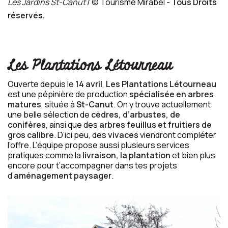
Les Jardins St-Canut
/ © Tourisme Mirabel -
Tous Droits
réservés.
Les Plantations Létourneau
Ouverte depuis le
14 avril
,
Les Plantations Létourneau
est une pépinière de production
spécialisée en arbres
matures
, située à
St-Canut
. On y trouve actuellement
une belle sélection de
cèdres, d’arbustes, de
conifères
, ainsi que des
arbres feuillus et fruitiers de
gros calibre
. D’ici peu, des
vivaces
viendront compléter
l’offre. L’équipe propose aussi plusieurs services
pratiques comme la
livraison, la plantation
et bien plus
encore pour t’accompagner dans tes projets
d’
aménagement paysager
.