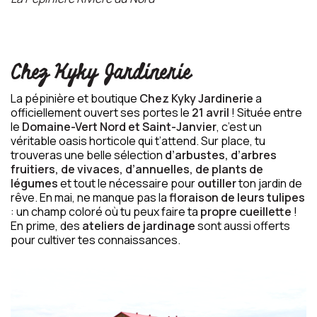
Chez Kyky Jardinerie
La pépinière et boutique
Chez Kyky Jardinerie
a
officiellement ouvert ses portes le
21 avril
! Située entre
le
Domaine-Vert Nord et Saint-Janvier
, c’est un
véritable oasis horticole qui t’attend. Sur place, tu
trouveras une belle sélection
d’arbustes, d’arbres
fruitiers, de vivaces, d’annuelles, de plants de
légumes
et tout le nécessaire pour
outiller
ton jardin de
rêve. En mai, ne manque pas la
floraison de leurs tulipes
: un champ coloré où tu peux faire ta
propre cueillette
!
En prime, des
ateliers de jardinage
sont aussi offerts
pour cultiver tes connaissances.