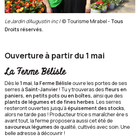
Le Jardin d'Augustin inc
/
© Tourisme Mirabel -
Tous
Droits réservés.
Ouverture à partir du 1 mai
La Ferme Bélisle
Dès le
1 mai
,
la Ferme Bélisle
ouvre les portes de ses
serres à
Saint-Janvier
! Tu y trouveras des
fleurs en
paniers, en petits pots ou en boîtes,
ainsi que des
plants de légumes et de fines herbes
. Les serres
resteront ouvertes jusqu’à
épuisement des stocks
,
alors ne tarde pas ! Producteur·trice·s maraîcher·ère·s
avant tout, la ferme proposera aussi cet été de
savoureux légumes
de qualité, cultivés avec soin. Une
belle adresse à découvrir !